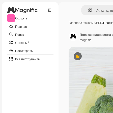
Создать
Главная
/
Стоковый
/
PSD
/
Плоск
Главная
Поиск
Плоская планировка 
magnific
Стоковый
Посмотреть
Премиум
Все инструменты