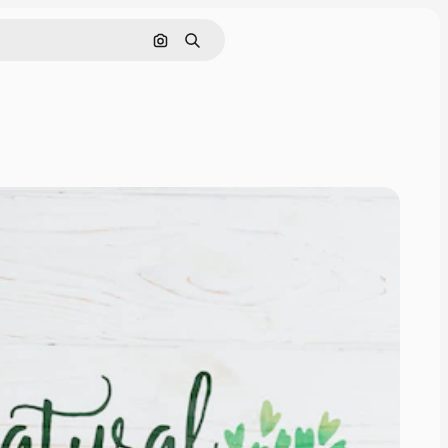
Поиск по изображению
Поиск