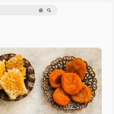
Поиск по изображению
Поиск