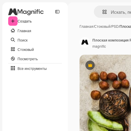
Создать
Главная
/
Стоковый
/
PSD
/
Плоск
Главная
Поиск
Плоская композиция 
magnific
Стоковый
Посмотреть
Премиум
Все инструменты