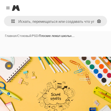
Magnific
Close menu
Поиск 
Главная
/
Стоковый
/
PSD
/
Плоские лежал школьн…
Премиум