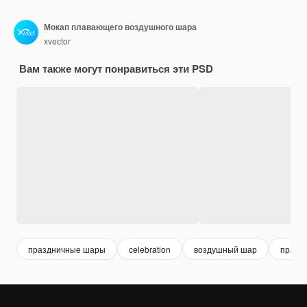
Мокап плавающего воздушного шара
xvector
Вам также могут понравиться эти PSD
праздничные шары
celebration
воздушный шар
празд