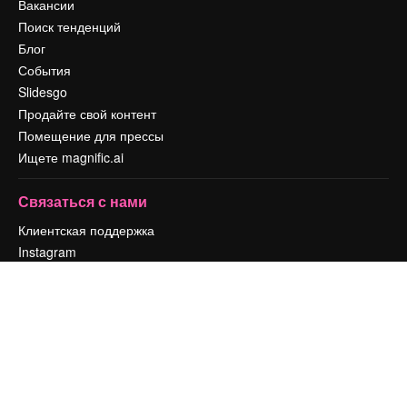
Вакансии
Поиск тенденций
Блог
События
Slidesgo
Продайте свой контент
Помещение для прессы
Ищете magnific.ai
Связаться с нами
Клиентская поддержка
Instagram
YouTube
LinkedIn
TikTok
Discord
X
Reddit