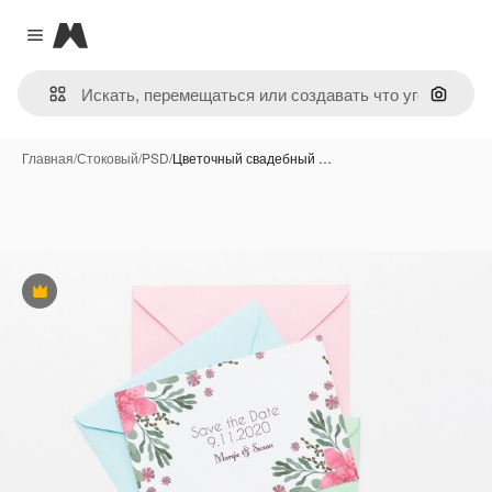
Magnific
Close menu
Поиск 
Главная
/
Стоковый
/
PSD
/
Цветочный свадебный …
Премиум