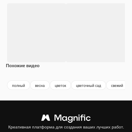
Похожие видео
Premium
Premium
Сгенерировано с помощью ИИ
Premium
Premium
Сгенериров
полный
весна
цветок
цветочный сад
свежий
Креативная платформа для создания ваших лучших работ.