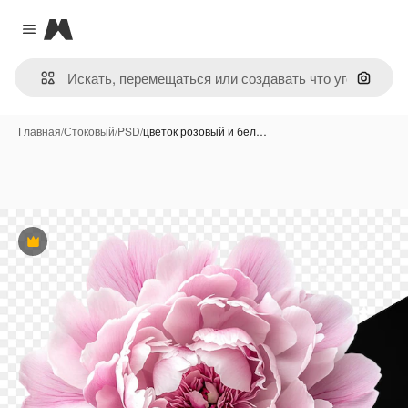
Magnific
Close menu
Поиск 
Главная
/
Стоковый
/
PSD
/
цветок розовый и бел…
Премиум