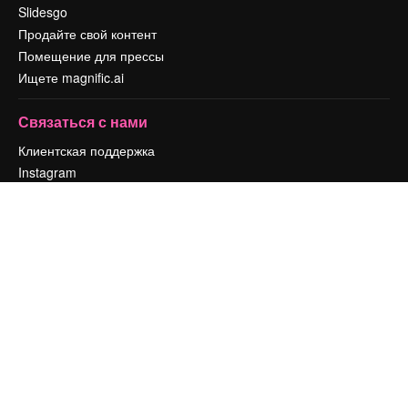
Slidesgo
Продайте свой контент
Помещение для прессы
Ищете magnific.ai
Связаться с нами
Клиентская поддержка
Instagram
YouTube
LinkedIn
TikTok
Discord
X
Reddit
Copyright © 2010-
2026
Freepik Company S.L.U.
Все права защищены
.