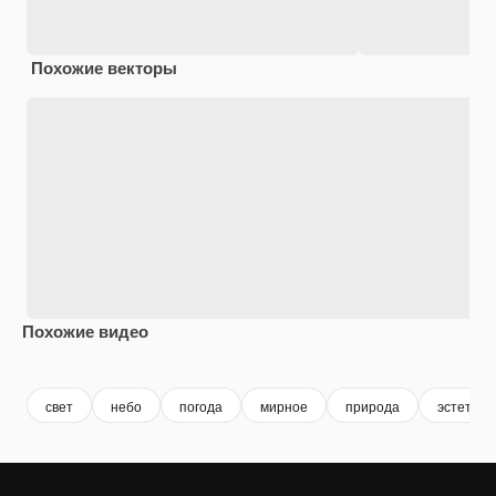
Похожие векторы
Похожие видео
Premium
Premium
Premium
Premium
Сгенериров
свет
небо
погода
мирное
природа
эстетиче