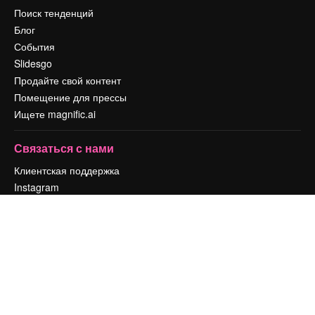
Поиск тенденций
Блог
События
Slidesgo
Продайте свой контент
Помещение для прессы
Ищете magnific.ai
Связаться с нами
Клиентская поддержка
Instagram
YouTube
LinkedIn
TikTok
Discord
X
Reddit