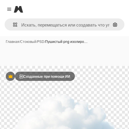
Magnific
Close menu
Поиск 
Главная
/
Стоковый
/
PSD
/
Пушистый png изолиро…
Созданные при помощи ИИ
Премиум