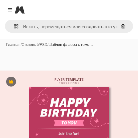
Magnific
Close menu
Поиск 
Главная
/
Стоковый
/
PSD
/
Шаблон флаера с темо…
Премиум