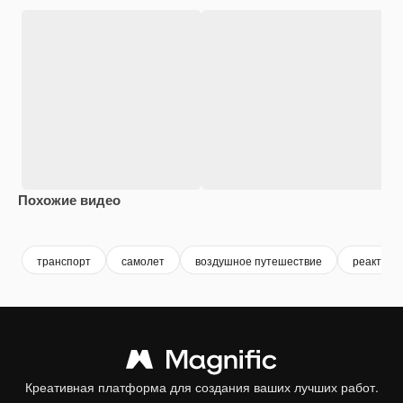
Похожие видео
Premium
Premium
Premium
Premium
Сгенериров
транспорт
самолет
воздушное путешествие
реактивн
Креативная платформа для создания ваших лучших работ.