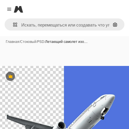
Magnific
Close menu
Поиск 
Главная
/
Стоковый
/
PSD
/
Летающий самолет изо…
Премиум