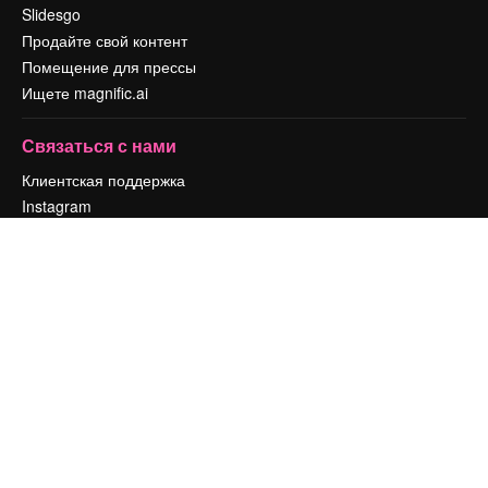
Slidesgo
Продайте свой контент
Помещение для прессы
Ищете magnific.ai
Связаться с нами
Клиентская поддержка
Instagram
YouTube
LinkedIn
TikTok
Discord
X
Reddit
Copyright © 2010-
2026
Freepik Company S.L.U.
Все права защищены
.