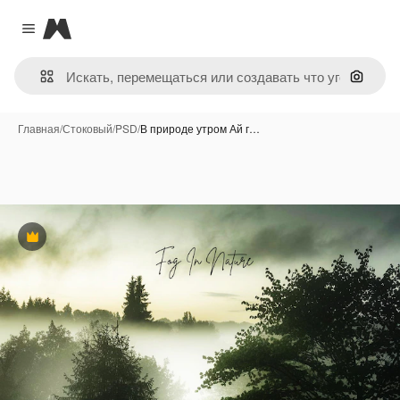
Magnific
Close menu
Поиск 
Главная
/
Стоковый
/
PSD
/
В природе утром Ай г…
Премиум