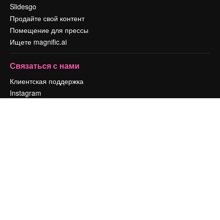
Slidesgo
Продайте свой контент
Помещение для прессы
Ищете magnific.ai
Связаться с нами
Клиентская поддержка
Instagram
YouTube
LinkedIn
TikTok
Discord
X
Reddit
Copyright © 2010-
2026
Freepik Company S.L.U.
Все права защищены
.