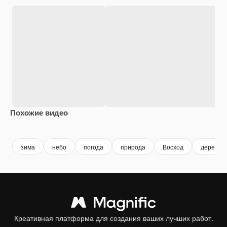
Похожие видео
Premium
Premium
Premium
Premium
зима
небо
погода
природа
Восход
дерево
Креативная платформа для создания ваших лучших работ.