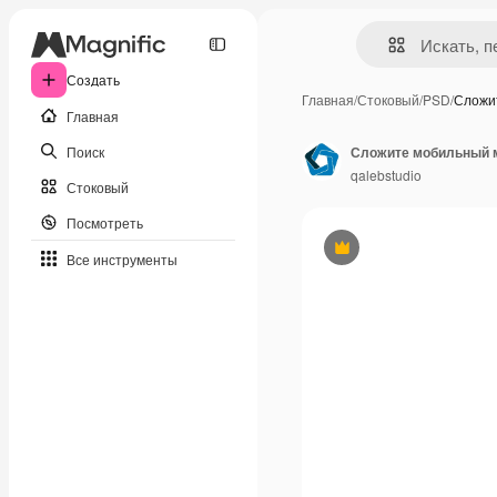
Создать
Главная
/
Стоковый
/
PSD
/
Сложи
Главная
Поиск
Сложите мобильный 
qalebstudio
Стоковый
Посмотреть
Премиум
Все инструменты