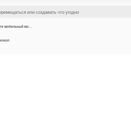
те мобильный мо…
мокап