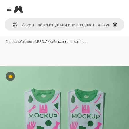
Magnific
Close menu
Поиск 
Главная
/
Стоковый
/
PSD
/
Дизайн макета сложен…
Премиум