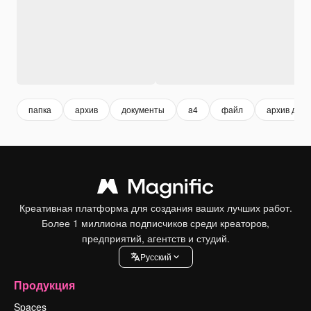
папка
архив
документы
a4
файл
архив доку
Креативная платформа для создания ваших лучших работ.
Более 1 миллиона подписчиков среди креаторов,
предприятий, агентств и студий.
Pусский
Продукция
Spaces