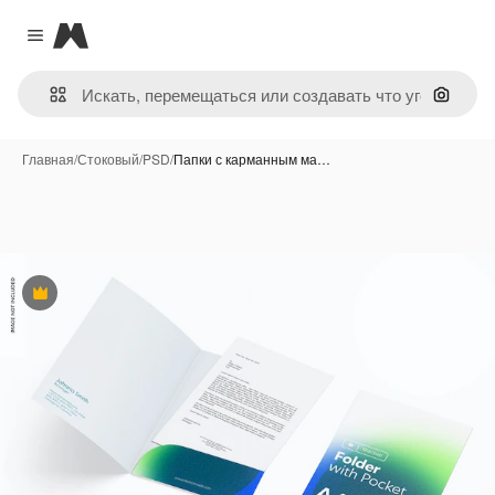
Magnific
Close menu
Поиск 
Главная
/
Стоковый
/
PSD
/
Папки с карманным ма…
Премиум