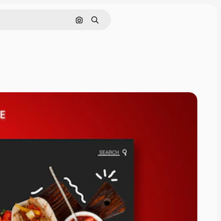
Поиск по изображению
Поиск