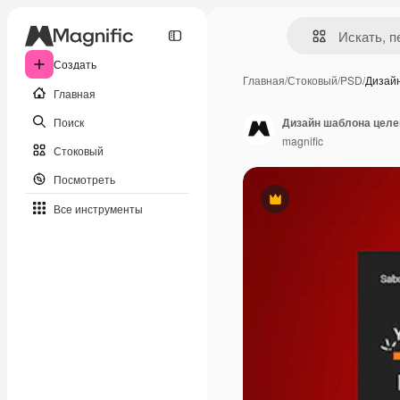
Создать
Главная
/
Стоковый
/
PSD
/
Дизай
Главная
Поиск
Дизайн шаблона целе
magnific
Стоковый
Посмотреть
Премиум
Все инструменты