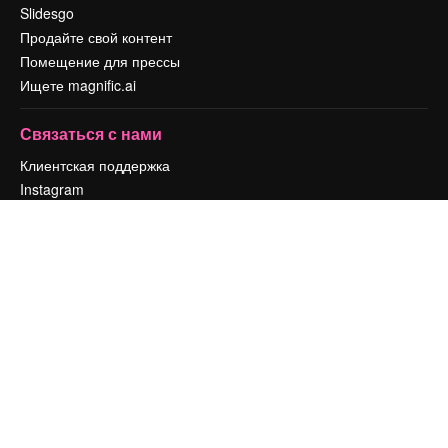
Slidesgo
Продайте свой контент
Помещение для прессы
Ищете magnific.ai
Связаться с нами
Клиентская поддержка
Instagram
YouTube
LinkedIn
TikTok
Discord
X
Reddit
Copyright © 2010-
2026
Freepik Company S.L.U.
Все права защищены
.