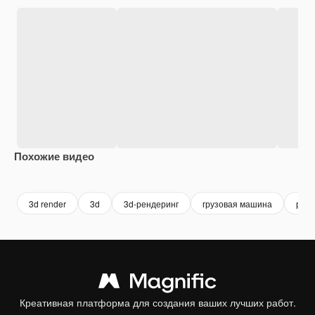
Похожие видео
Premium
Premium
Premium
Premium
3d render
3d
3d-рендеринг
грузовая машина
рен
Креативная платформа для создания ваших лучших работ.