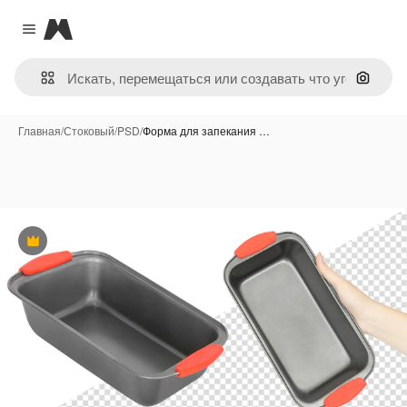
Magnific
Close menu
Поиск 
Главная
/
Стоковый
/
PSD
/
Форма для запекания …
Премиум