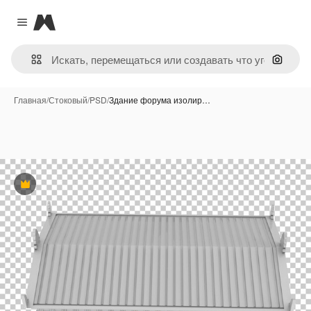
Magnific
Close menu
Поиск 
Главная
/
Стоковый
/
PSD
/
Здание форума изолир…
Премиум