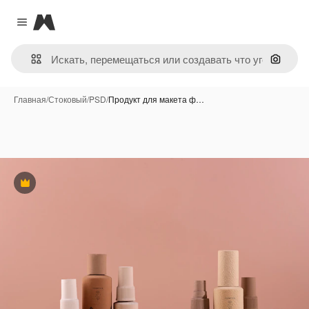
Magnific
Close menu
Поиск 
Главная
/
Стоковый
/
PSD
/
Продукт для макета ф…
Премиум