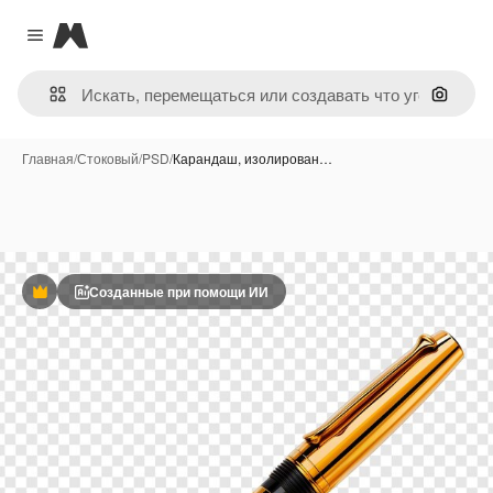
Magnific
Close menu
Поиск 
Главная
/
Стоковый
/
PSD
/
Карандаш, изолирован…
Созданные при помощи ИИ
Премиум