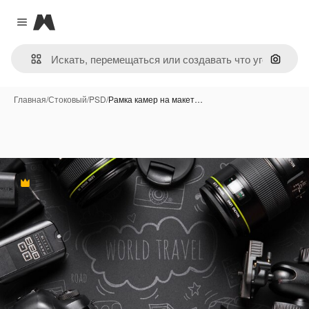
Magnific
Close menu
Поиск 
Главная
/
Стоковый
/
PSD
/
Рамка камер на макет…
Премиум