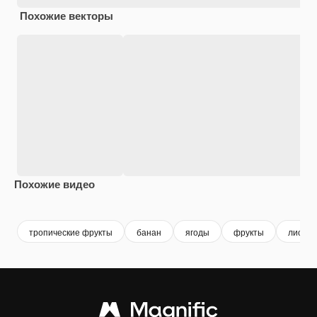
Похожие векторы
Похожие видео
Premium
Premium
Premium
Premium
тропические фрукты
банан
ягоды
фрукты
листья