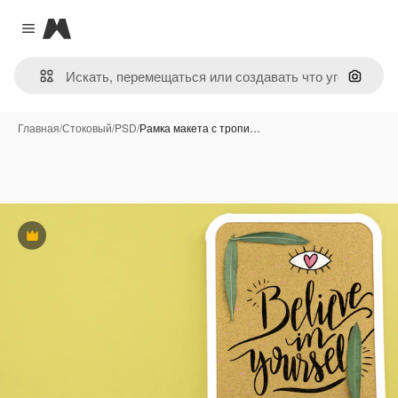
Magnific
Close menu
Поиск 
Главная
/
Стоковый
/
PSD
/
Рамка макета с тропи…
Премиум