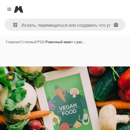
Magnific
Close menu
Поиск 
Главная
/
Стоковый
/
PSD
/
Рамочный макет с рас…
Премиум