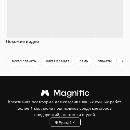
Похожие видео
Premium
Premium
Сгенерировано с помощью ИИ
Premium
Premium
мокап плаката
макет плаката
рама
плакаты
маке
Креативная платформа для создания ваших лучших работ.
Более 1 миллиона подписчиков среди креаторов,
предприятий, агентств и студий.
Pусский