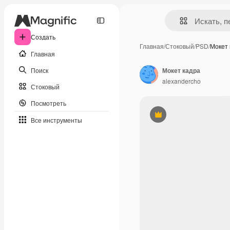
Создать
Главная
/
Стоковый
/
PSD
/
Мокет 
Главная
Поиск
Мокет кадра
alexandercho
Стоковый
Посмотреть
Премиум
Все инструменты