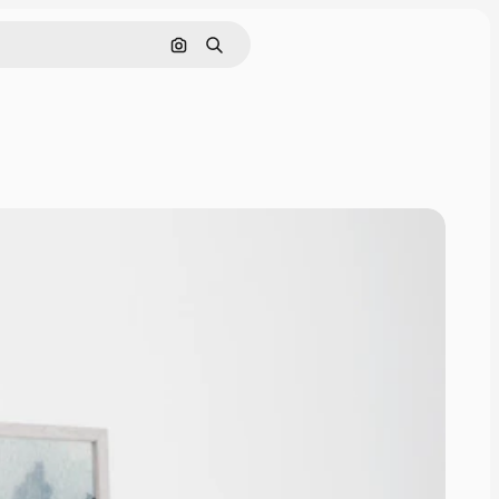
Поиск по изображению
Поиск