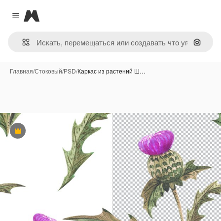
Magnific
Close menu
Поиск 
Главная
/
Стоковый
/
PSD
/
Каркас из растений Ш…
Премиум