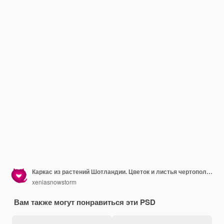
Каркас из растений Шотландии. Цветок и листья чертополоха. Ботаническая акварельная иллюстрация, рамка для приветствия и приглашения
xeniasnowstorm
Вам также могут понравиться эти PSD