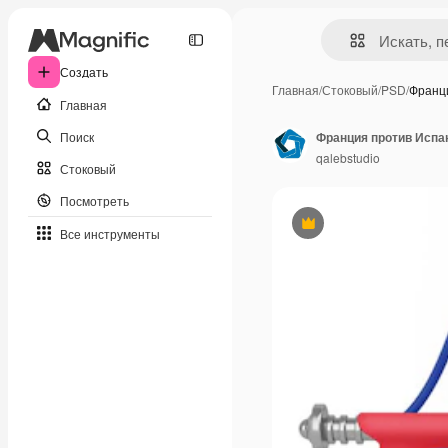
Создать
Главная
/
Стоковый
/
PSD
/
Франц
Главная
Поиск
Франция против Испа
qalebstudio
Стоковый
Посмотреть
Премиум
Все инструменты