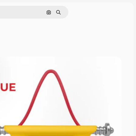
Поиск по изображению
Поиск