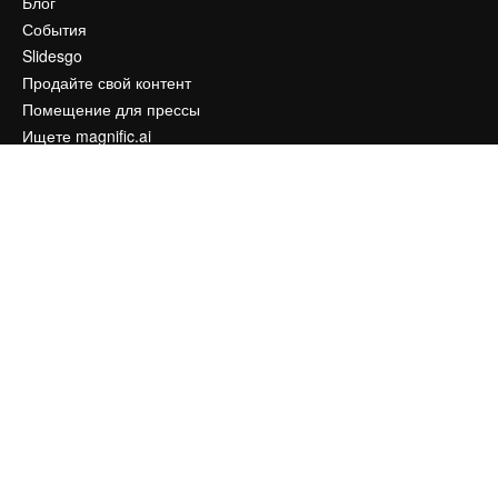
Блог
События
Slidesgo
Продайте свой контент
Помещение для прессы
Ищете magnific.ai
Связаться с нами
Клиентская поддержка
Instagram
YouTube
LinkedIn
TikTok
Discord
X
Reddit
Copyright © 2010-
2026
Freepik Company S.L.U.
Все права защищены
.