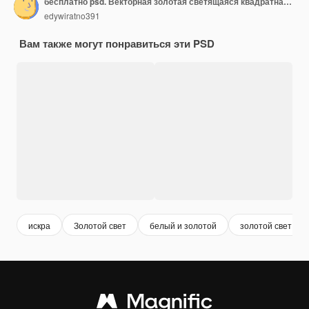
бесплатно psd. Векторная золотая светящаяся квадратная рамка на прозрачном фоне. блестящая рамка с gl
edywiratno391
Вам также могут понравиться эти PSD
искра
Золотой свет
белый и золотой
золотой свет