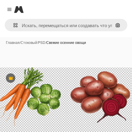
Magnific
Close menu
Поиск 
Главная
/
Стоковый
/
PSD
/
Свежие осенние овощи
Премиум