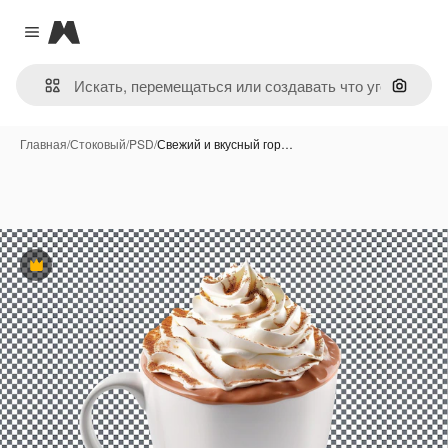
Magnific
Close menu
Поиск 
Главная
/
Стоковый
/
PSD
/
Свежий и вкусный гор…
Премиум