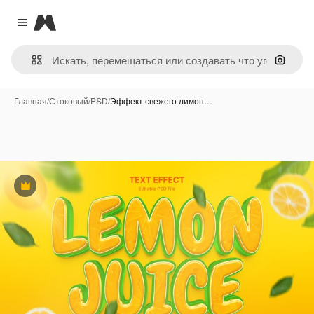
Magnific
Close menu
Поиск 
Главная
/
Стоковый
/
PSD
/
Эффект свежего лимон…
Премиум