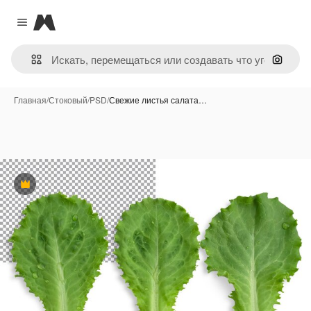
Magnific
Close menu
Поиск 
Главная
/
Стоковый
/
PSD
/
Свежие листья салата…
Премиум