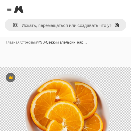
Magnific
Close menu
Поиск 
Главная
/
Стоковый
/
PSD
/
Свежий апельсин, нар…
Премиум