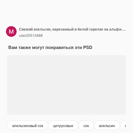
Свежий апельсин, нарезанный в белой тарелке на альфа-слое
user20513488
Вам также могут понравиться эти PSD
апельсиновый сок
цитрусовые
сок
апельсин
фру