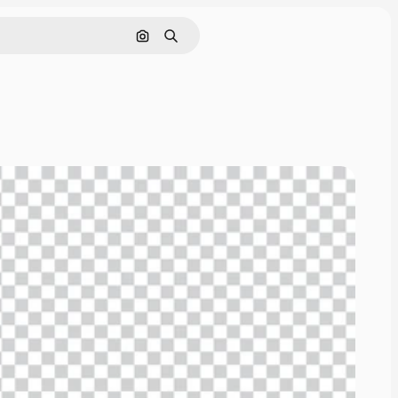
Поиск по изображению
Поиск