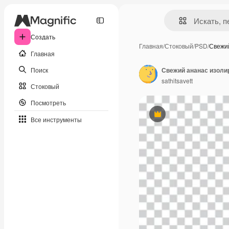
Создать
Главная
/
Стоковый
/
PSD
/
Свежи
Главная
Поиск
Свежий ананас изоли
sathitsavett
Стоковый
Посмотреть
Премиум
Все инструменты