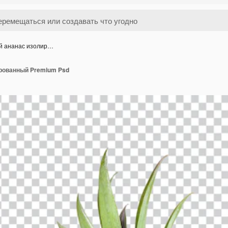
й ананас изолир…
рованный Premium Psd