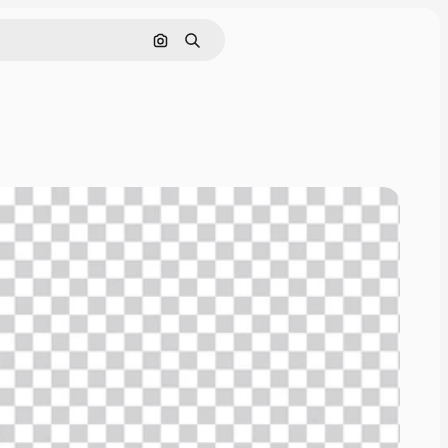
Поиск по изображению
Поиск