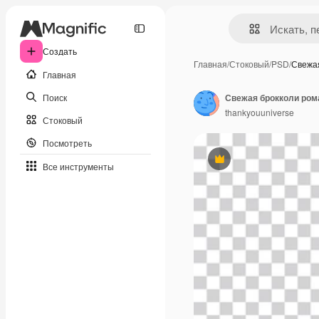
Создать
Главная
/
Стоковый
/
PSD
/
Свежа
Главная
Поиск
Свежая брокколи ром
thankyouuniverse
Стоковый
Посмотреть
Премиум
Все инструменты