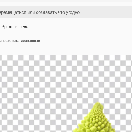
я брокколи рома…
анеско изолированные