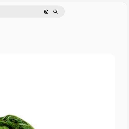
Поиск по изображению
Поиск