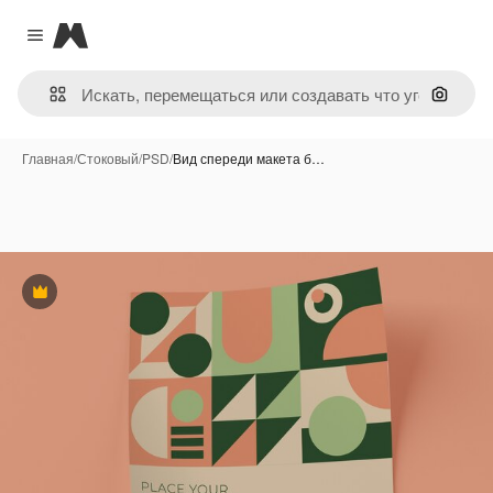
Magnific
Close menu
Поиск 
Главная
/
Стоковый
/
PSD
/
Вид спереди макета б…
Премиум