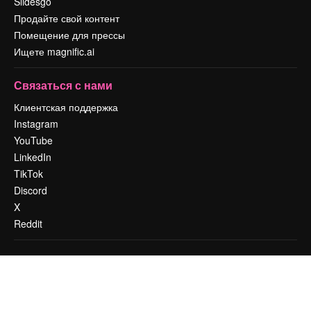
Slidesgo
Продайте свой контент
Помещение для прессы
Ищете magnific.ai
Связаться с нами
Клиентская поддержка
Instagram
YouTube
LinkedIn
TikTok
Discord
X
Reddit
Copyright © 2010-
2026
Freepik Company S.L.U.
Все права защищены
.