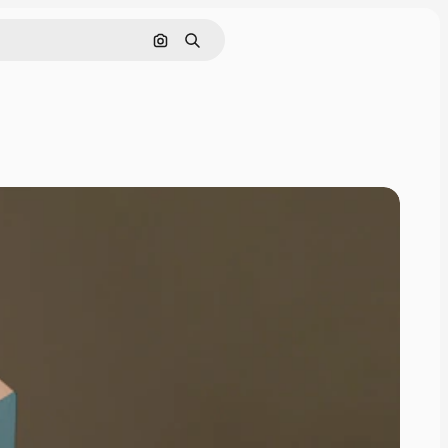
Поиск по изображению
Поиск