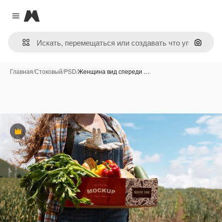
Magnific
Close menu
Поиск 
Главная
/
Стоковый
/
PSD
/
Женщина вид спереди …
Премиум