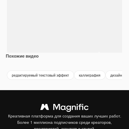
Похожие видео
Premium
Premium
Premium
Premium
редактируемый текстовый эффект
каллиграфия
дизайн тек
Креативная платформа для создания ваших лучших работ.
Более 1 миллиона подписчиков среди креаторов,
предприятий, агентств и студий.