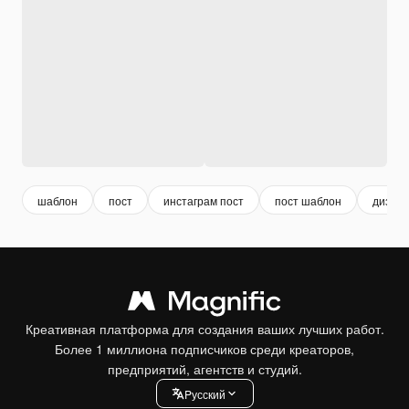
шаблон
пост
инстаграм пост
пост шаблон
дизайн
Креативная платформа для создания ваших лучших работ.
Более 1 миллиона подписчиков среди креаторов,
предприятий, агентств и студий.
Pусский