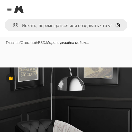
Magnific
Close menu
Поиск 
Главная
/
Стоковый
/
PSD
/
Модель дизайна мебел…
Премиум