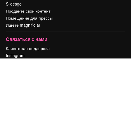
Slidesgo
Продайте свой контент
Помещение для прессы
Ищете magnific.ai
Связаться с нами
Клиентская поддержка
Instagram
YouTube
LinkedIn
TikTok
Discord
X
Reddit
Copyright © 2010-
2026
Freepik Company S.L.U.
Все права защищены
.