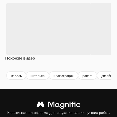
Похожие видео
Premium
Premium
Premium
Premium
мебель
интерьер
иллюстрация
pattern
дизайн ин
Креативная платформа для создания ваших лучших работ.