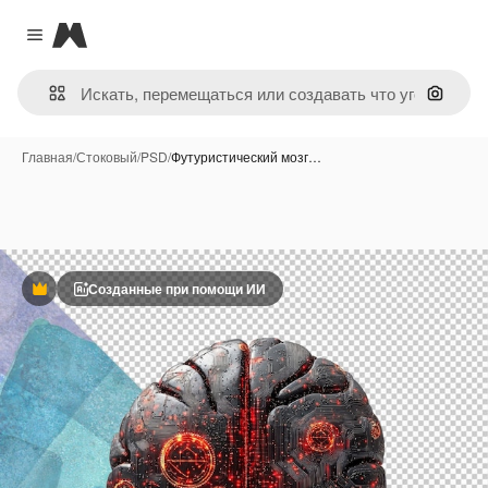
Magnific
Close menu
Поиск 
Главная
/
Стоковый
/
PSD
/
Футуристический мозг…
Созданные при помощи ИИ
Премиум