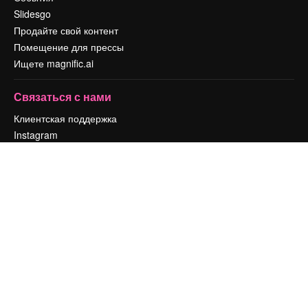
Slidesgo
Продайте свой контент
Помещение для прессы
Ищете magnific.ai
Связаться с нами
Клиентская поддержка
Instagram
YouTube
LinkedIn
TikTok
Discord
X
Reddit
Copyright © 2010-
2026
Freepik Company S.L.U.
Все права защищены
.