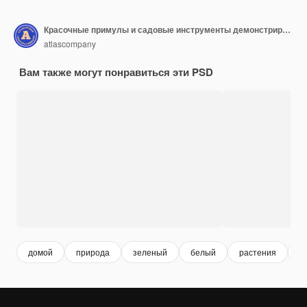
Красочные примулы и садовые инструменты демонстрируют весенние предметы, красиво изолированные на белом ПНГ
atlascompany
Вам также могут понравиться эти PSD
домой
природа
зеленый
белый
растения
с