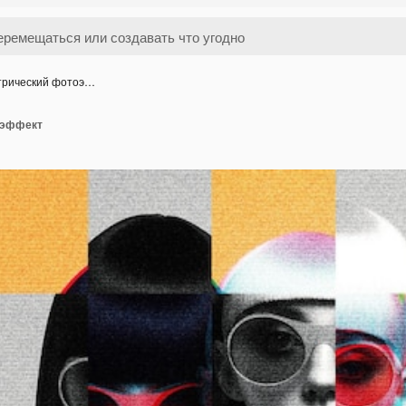
трический фотоэ…
оэффект