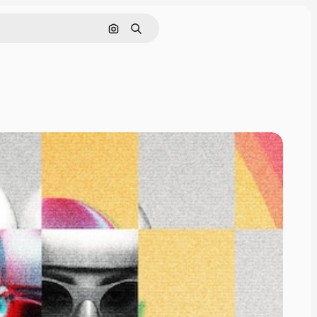
Поиск по изображению
Поиск