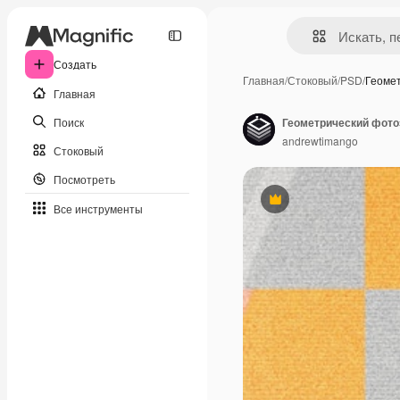
Создать
Главная
/
Стоковый
/
PSD
/
Геоме
Главная
Поиск
Геометрический фот
andrewtimango
Стоковый
Посмотреть
Премиум
Все инструменты