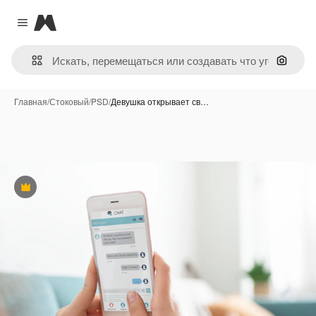
Magnific
Close menu
Поиск 
Главная
/
Стоковый
/
PSD
/
Девушка открывает св…
Премиум