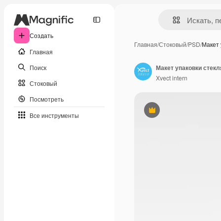
Создать
Главная
/
Стоковый
/
PSD
/
Макет 
Главная
Поиск
Макет упаковки стек
Xvect intern
Стоковый
Посмотреть
Премиум
Все инструменты