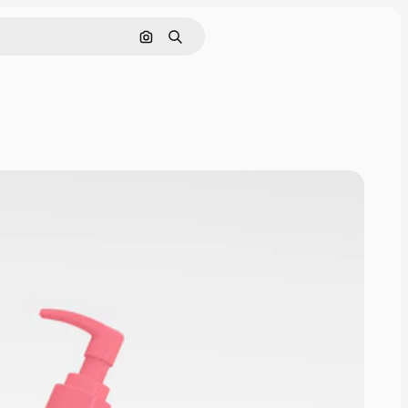
Поиск по изображению
Поиск