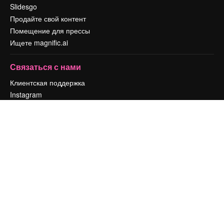
Slidesgo
Продайте свой контент
Помещение для прессы
Ищете magnific.ai
Связаться с нами
Клиентская поддержка
Instagram
YouTube
LinkedIn
TikTok
Discord
X
Reddit
Copyright © 2010-
2026
Freepik Company S.L.U.
Все права защищены
.