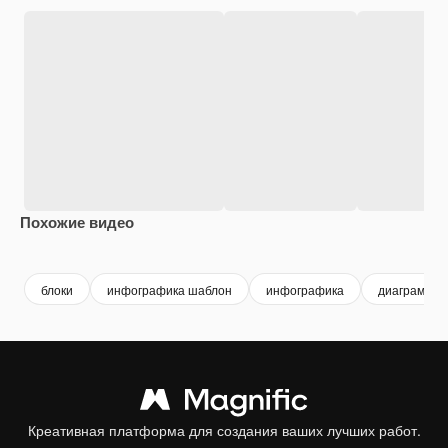
Похожие видео
Premium
Premium
Premium
Premium
блоки
инфографика шаблон
инфографика
диаграмма
Креативная платформа для создания ваших лучших работ.