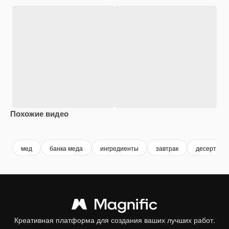
Похожие видео
Premium
Premium
Сгенериров
мед
банка меда
ингредиенты
завтрак
десерт
Креативная платформа для создания ваших лучших работ.