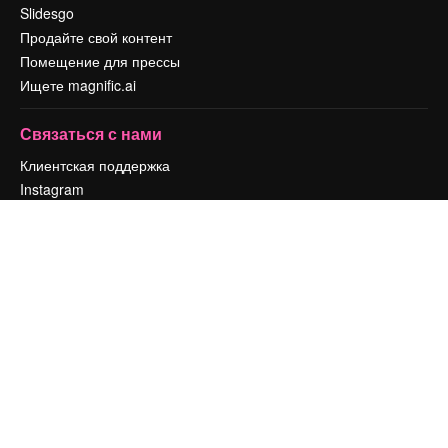
Slidesgo
Продайте свой контент
Помещение для прессы
Ищете magnific.ai
Связаться с нами
Клиентская поддержка
Instagram
YouTube
LinkedIn
TikTok
Discord
X
Reddit
Copyright © 2010-
2026
Freepik Company S.L.U.
Все права защищены
.