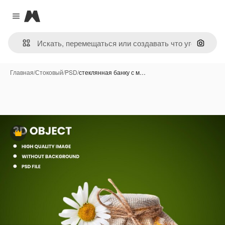
Magnific
Close menu
Поиск 
Главная
/
Стоковый
/
PSD
/
стеклянная банку с м…
Премиум