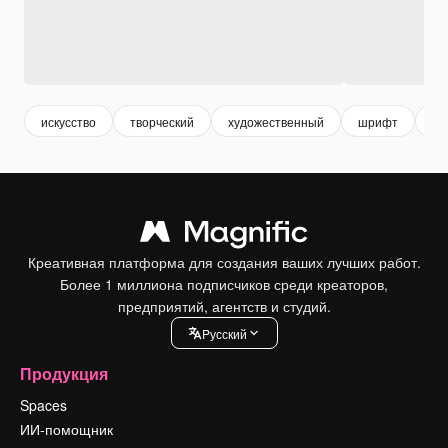
искусство
творческий
художественный
шрифт
ди
Креативная платформа для создания ваших лучших работ.
Более 1 миллиона подписчиков среди креаторов,
предприятий, агентств и студий.
Pусский
Продукция
Spaces
ИИ-помощник